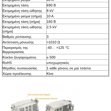
Εκτιμημένη τάση
690 Β
Εκτιμημένη τάση ώθησης
8 kV
Εκτιμημένο ρεύμα (σήμα)
10 Α
Εκτιμημένη τάση (σήμα)
160 Β
Εκτιμημένη τάση ώθησης
2,5 kV
(σήμα)
Βαθμός ρύπανσης
3
Αντίσταση μόνωσης
>1010 Ω
Περιορισμός της
-40… +125 °C
θερμοκρασίας
Κύκλοι ζευγαρώματος
≥ 500
RoHS
υποχωρητικός
Μέγεθος συσκευασίας
1 κάθε γένους σε μια τσάντα
Χώρα προέλευσης
Κίνα