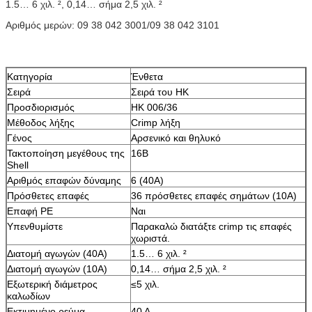
1.5… 6 χιλ. ², 0,14… σήμα 2,5 χιλ. ²
Αριθμός μερών: 09 38 042 3001/09 38 042 3101
Κατηγορία
Ένθετα
Σειρά
Σειρά του HK
Προσδιορισμός
HK 006/36
Μέθοδος λήξης
Crimp λήξη
Γένος
Αρσενικό και θηλυκό
Τακτοποίηση μεγέθους της
16B
Shell
Αριθμός επαφών δύναμης
6 (40A)
Πρόσθετες επαφές
36 πρόσθετες επαφές σημάτων (10A)
Επαφή PE
Ναι
Υπενθυμίστε
Παρακαλώ διατάξτε crimp τις επαφές
χωριστά.
Διατομή αγωγών (40A)
1.5… 6 χιλ. ²
Διατομή αγωγών (10A)
0,14… σήμα 2,5 χιλ. ²
Εξωτερική διάμετρος
≤5 χιλ.
καλωδίων
Εκτιμημένο ρεύμα
40 Α