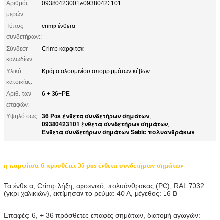
Αριθμός
09380423001&09380423101
μερών:
Τύπος
crimp ένθετα
συνδετήρων::
Σύνδεση
Crimp καρφίτσα
καλωδίων:
Υλικό
Κράμα αλουμινίου απορριμμάτων κύβων
κατοικίας:
Αριθ. των
6 + 36+PE
επαφών:
36 Pos ένθετα συνδετήρων σημάτων
Υψηλό φως:
,
09380423101 ένθετα συνδετήρων σημάτων
,
Ένθετα συνδετήρων σημάτων Sabic πολυανθράκων
η καρφίτσα 6 προσθέτει 36 pos ένθετα συνδετήρων σημάτων
Τα ένθετα, Crimp λήξη, αρσενικό, πολυάνθρακας (PC), RAL 7032
(γκρι χαλικιών), εκτίμησαν το ρεύμα: 40 Α, μέγεθος: 16 Β
Επαφές: 6, + 36 πρόσθετες επαφές σημάτων, διατομή αγωγών: