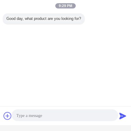
Μέση Ανατολή και τη Σαουδική Αραβία όπως απαριθμείται σε
Tadawul.
9:29 PM
70% SABIC οι μετοχές είναι κύριες από σαουδικό Aramco.
Good day, what product are you looking for?
2.Do έχετε οποιοδήποτε πράκτορα γύρω από τη λέξη;
Ναι, είμαστε τιμημένοι για να ευνοηθούμε από τους κορεατικούς και
ιταλικούς (βόρειους) πελάτες και έχουμε υπογράψει μια συμφωνία
αντιπροσωπειών.
3.If εμείς ενδιαφερόμαστε για το βαρέων καθηκόντων συνδετήρα
σας, μπορούμε να επισκεφτούμε το εργοστάσιό σας;
Ναι. Είμαστε κανονικά ευπρόσδεκτοι εσείς μας επισκεπτόμαστε και
μπορούμε να μάθουμε πιό μεταξύ τους.
συζήτηση
Ζητήστε ένα
Οι υπηρεσίες μας
1. Είμαστε επαγγελματικός προμηθευτής, έτσι παρέχουμε χαμηλό
απόσπασμα
MOQ: Μπορεί να συναντήσει την επιχείρησή σας πολύ καλά.