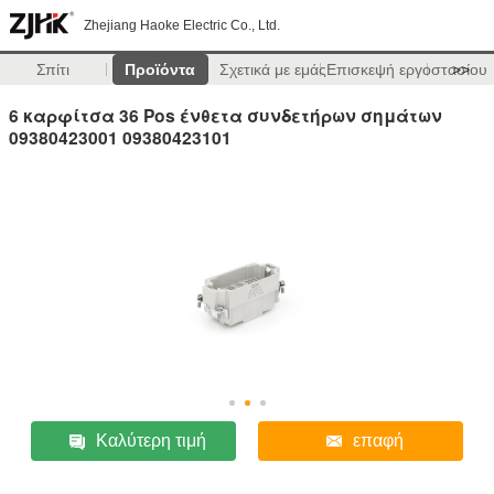
Zhejiang Haoke Electric Co., Ltd.
Σπίτι
Προϊόντα
Σχετικά με εμάς
Επισκεψή εργοστασίου
>>
6 καρφίτσα 36 Pos ένθετα συνδετήρων σημάτων
09380423001 09380423101
Καλύτερη τιμή
επαφή