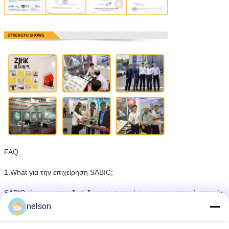
FAQ:
1.What για την επιχείρηση SABIC;
SABIC είναι μια σαουδική διαφοροποιημένη κατασκευαστική εταιρεία,
ενεργός στα πετροχημικά, χημικές ουσίες, βιομηχανικά πολυμερή
nelson
σώματα,
λιπάσματα, και μέταλλα. Είναι η μεγαλύτερη δημόσια επιχείρηση στη