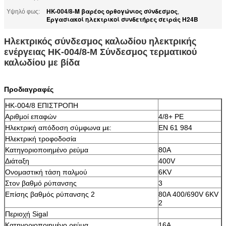
HK-004/8-M βαρέος ορθογώνιος σύνδεσμος
Υψηλό φως:
,
Εργασιακοί ηλεκτρικοί συνδετήρες σειράς H24B
Ηλεκτρικός σύνδεσμος καλωδίου ηλεκτρικής
ενέργειας HK-004/8-M Σύνδεσμος τερματικού
καλωδίου με βίδα
Προδιαγραφές
HK-004/8 ΕΠΙΣΤΡΟΠΗ
Αριθμοί επαφών
4/8+ PE
Ηλεκτρική απόδοση σύμφωνα με:
EN 61 984
Ηλεκτρική τροφοδοσία
Κατηγοριοποιημένο ρεύμα
80A
Διάταξη
400V
Ονομαστική τάση παλμού
6KV
Στον βαθμό ρύπανσης
3
Επίσης βαθμός ρύπανσης 2
80A 400/690V 6KV
2
Περιοχή Sigal
Κατηγοριοποιημένο ρεύμα
16Α