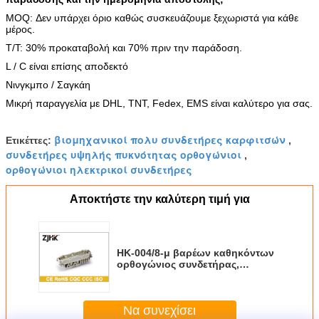
MOQ: Δεν υπάρχει όριο καθώς συσκευάζουμε ξεχωριστά για κάθε
μέρος.
T/T: 30% προκαταβολή και 70% πριν την παράδοση.
L / C είναι επίσης αποδεκτό
Νινγκμπο / Σαγκάη
Μικρή παραγγελία με DHL, TNT, Fedex, EMS είναι καλύτερο για σας.
βιομηχανικοί πολυ συνδετήρες καρφιτσών
Ετικέττες:
,
συνδετήρες υψηλής πυκνότητας ορθογώνιοι
,
ορθογώνιοι ηλεκτρικοί συνδετήρες
Αποκτήστε την καλύτερη τιμή για
HK-004/8-μ βαρέων καθηκόντων
ορθογώνιος συνδετήρας,
βιομηχανικοί ηλεκτρικοί
συνδετήρες σειράς H24B
Να συνεχίσει