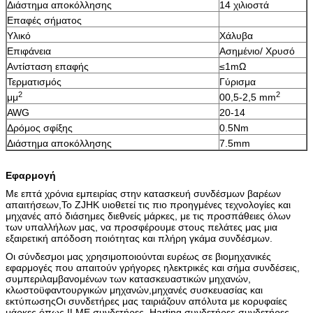
Διάστημα αποκόλλησης
14 χιλιοστά
Επαφές σήματος
Υλικό
Χάλυβα
Επιφάνεια
Ασημένιο/ Χρυσό
Αντίσταση επαφής
≤1mΩ
Τερματισμός
Γύρισμα
2
2
μμ
00,5-2,5 mm
AWG
20-14
Δρόμος σφίξης
0.5Nm
Διάστημα αποκόλλησης
7.5mm
Εφαρμογή
Με επτά χρόνια εμπειρίας στην κατασκευή συνδέσμων βαρέων
απαιτήσεων,Το ZJHK υιοθετεί τις πιο προηγμένες τεχνολογίες και
μηχανές από διάσημες διεθνείς μάρκες, με τις προσπάθειες όλων
των υπαλλήλων μας, να προσφέρουμε στους πελάτες μας μια
εξαιρετική απόδοση ποιότητας και πλήρη γκάμα συνδέσμων.
Οι σύνδεσμοι μας χρησιμοποιούνται ευρέως σε βιομηχανικές
εφαρμογές που απαιτούν γρήγορες ηλεκτρικές και σήμα συνδέσεις,
συμπεριλαμβανομένων των κατασκευαστικών μηχανών,
κλωστοϋφαντουργικών μηχανών,μηχανές συσκευασίας και
εκτύπωσηςΟι συνδετήρες μας ταιριάζουν απόλυτα με κορυφαίες
μάρκες όπως ILME συνδετήρες, Harting συνδετήρες,συνδετήρες