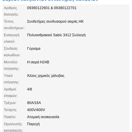
Αριθμός
09380122601 & 09380122701
διαταγής:
Τύπος
Συνδετήρες συνδυασμού σειράς HK
συνδετήρων::
Εισαγωγή
Πολυανθρακικό Sabic 3412 Συλλογή
υλικού:
Σύνδεση
Γύρισμα
καλωδίων:
Μοντέλο
Η σειρά H24B
στέγασης:
Υλικό
Άλλος χημικός χάλυβας
στέγασης:
Αριθμοί
4/8
επαφών:
Τρέχων:
80A/16A
Τετάρτη:
400V/400V
Πακέτο:
Ατομική συσκευασία
Οργανωτής
Παροχή
κατασκευής: