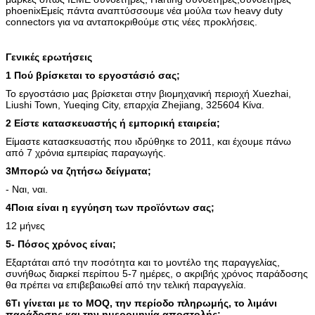
phoenixΕμείς πάντα αναπτύσσουμε νέα μούλα των heavy duty
connectors για να ανταποκριθούμε στις νέες προκλήσεις.
Γενικές ερωτήσεις
1 Πού βρίσκεται το εργοστάσιό σας;
Το εργοστάσιο μας βρίσκεται στην βιομηχανική περιοχή Xuezhai,
Liushi Town, Yueqing City, επαρχία Zhejiang, 325604 Κίνα.
2 Είστε κατασκευαστής ή εμπορική εταιρεία;
Είμαστε κατασκευαστής που ιδρύθηκε το 2011, και έχουμε πάνω
από 7 χρόνια εμπειρίας παραγωγής.
3Μπορώ να ζητήσω δείγματα;
- Ναι, ναι.
4Ποια είναι η εγγύηση των προϊόντων σας;
12 μήνες
5- Πόσος χρόνος είναι;
Εξαρτάται από την ποσότητα και το μοντέλο της παραγγελίας,
συνήθως διαρκεί περίπου 5-7 ημέρες, ο ακριβής χρόνος παράδοσης
θα πρέπει να επιβεβαιωθεί από την τελική παραγγελία.
6Τι γίνεται με το MOQ, την περίοδο πληρωμής, το λιμάνι
παράδοσης και την ημερομηνία αποστολής;