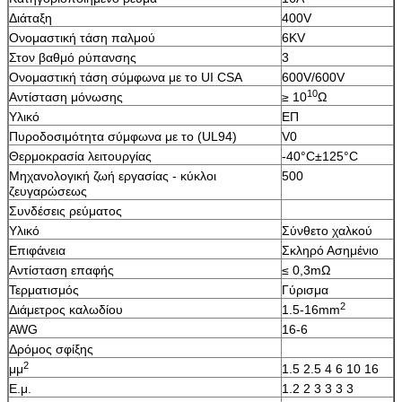
Διάταξη
400V
Ονομαστική τάση παλμού
6KV
Στον βαθμό ρύπανσης
3
Ονομαστική τάση σύμφωνα με το UI CSA
600V/600V
10
Αντίσταση μόνωσης
≥ 10
Ω
Υλικό
ΕΠ
Πυροδοσιμότητα σύμφωνα με το (UL94)
V0
Θερμοκρασία λειτουργίας
-40°C±125°C
Μηχανολογική ζωή εργασίας - κύκλοι
500
ζευγαρώσεως
Συνδέσεις ρεύματος
Υλικό
Σύνθετο χαλκού
Επιφάνεια
Σκληρό Ασημένιο
Αντίσταση επαφής
≤ 0,3mΩ
Τερματισμός
Γύρισμα
2
Διάμετρος καλωδίου
1.5-16mm
AWG
16-6
Δρόμος σφίξης
2
μμ
1.5 2.5 4 6 10 16
Ε.μ.
1.2 2 3 3 3 3