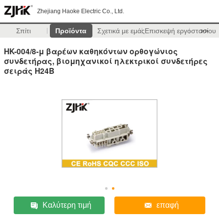
Zhejiang Haoke Electric Co., Ltd.
Σπίτι
Προϊόντα
Σχετικά με εμάς
Επισκεψή εργοστασίου
>>
HK-004/8-μ βαρέων καθηκόντων ορθογώνιος
συνδετήρας, βιομηχανικοί ηλεκτρικοί συνδετήρες
σειράς H24B
Καλύτερη τιμή
επαφή