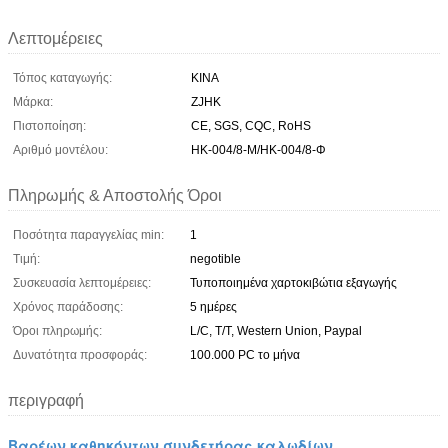
Λεπτομέρειες
Τόπος καταγωγής:
ΚΙΝΑ
Μάρκα:
ZJHK
Πιστοποίηση:
CE, SGS, CQC, RoHS
Αριθμό μοντέλου:
HK-004/8-Μ/HK-004/8-Φ
Πληρωμής & Αποστολής Όροι
Ποσότητα παραγγελίας min:
1
Τιμή:
negotible
Συσκευασία λεπτομέρειες:
Τυποποιημένα χαρτοκιβώτια εξαγωγής
Χρόνος παράδοσης:
5 ημέρες
Όροι πληρωμής:
L/C, T/T, Western Union, Paypal
Δυνατότητα προσφοράς:
100.000 PC το μήνα
περιγραφή
Βαρέων καθηκόντων συνδετήρας καλωδίων