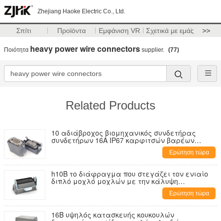
Zhejiang Haoke Electric Co., Ltd.
Σπίτι
Προϊόντα
Εμφάνιση VR
Σχετικά με εμάς
>>
heavy power wire connectors
Ποιότητα
supplier.
(77)
Related Products
10 αδιάβροχος βιομηχανικός συνδετήρας
συνδετήρων 16A IP67 καρφιτσών βαρέων
καθηκόντων αντικαθιστά 10Pin
Ερώτηση τώρα
h10B το διάφραγμα που στεγάζει τον ενιαίο
διπλό μοχλό μοχλών με την κάλυψη
αντικαθιστά το EPIC συνδετήρα HDC
Ερώτηση τώρα
16B υψηλός κατασκευής κουκουλών