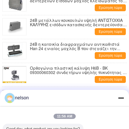
δευτερεύων εισόδων μοχλός κλειδώματος τοπ
εισόδων διπλός 4 αντιστοιχία καρφιών με την
Ερώτηση τώρα
κατοικία Harting
24B μετάλλων κουκουλών υψηλή ΑΝΤΙΣΤΟΙΧΙΑ
ΚΑΛΥΨΗΣ εισόδων κατασκευής δευτερεύουσα
ΜΕ την ΚΑΤΟΙΚΊΑ HARTING HAN 24B
Ερώτηση τώρα
24B η κατοικία διαφραγμάτων αντικαθιστά
Han 24 ενιαίος μοχλός Β που στεγάζει την
κατοικία 24 Β bilkhead με την κάλυψη
Ερώτηση τώρα
Ορθογώνια πλαστική κάλυψη H6B - BK
09300060302 συνδετήρων υψηλής πυκνότητας -
1L - βιογραφικό σημείωμα
Ερώτηση τώρα
H6B - BK - 1L βαρέων καθηκόντων συνεχείς
συνδετήρες, ορθογώνιος συνδετήρας
nelson
09300060301 6 καρφιτσών
Ερώτηση τώρα
H6B - TE - 2B - βιομηχανικός βαρέων
11:56 AM
καθηκόντων ηλεκτρικός συνδετήρας PG16 με τη
τοπ είσοδο
Ερώτηση τώρα
Good day, what product are you looking for?