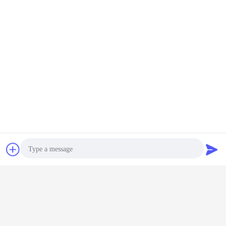
Κάντε κλικ εδώ για να επιστρέψετε στο
Hompage και να δείτε περισσότερες
σειρές.
συζήτηση
Ζητήστε ένα
απόσπασμα
Photo