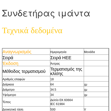
Συνδετήρας ιμάντα
Τεχνικά δεδομένα
Αναγνωρισμός
Ημερομηνία
Μονάδα
Σειρά
Σειρά HEE
Έκδοση
Άντρας
Τερματισμός της
Μέθοδος τερματισμού
κλίσης
Αριθμός επαφών
18
Διάρκεια
64
χμ
Διάμετρο
34.5
χμ
Υψόμετρο
34
χμ
Δελτίο ΕΚ 60664
Τύπος
IEC 61984
Διοικητική τάση
500
V