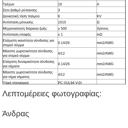
Τρέχων
16
Α
Στον βαθμό ρύπανσης
3
Διοικητική τάση παλμού
6
KV
Αντίσταση μόνωσης
1010
Ω
Μηχανοκίνητη διάρκεια ζωής
≥ 500
Χρόνος
Αντίσταση επαφής
≤ 1
mΩ
Ελάχιστη ικανότητα σύνδεσης για
0.14/26
mm2/AWG
στερεό σύρμα
Μέγιστη χωρητικότητα σύνδεσης
4/12
mm2/AWG
για στερεό σύρμα
Ελάχιστη δυναμικότητα σύνδεσης
0.14/26
mm2/AWG
για νήματα
Μέγιστη χωρητικότητα σύνδεσης
4/12
mm2/AWG
για νήμα νήματος
Υλικό στεγασμού
PC ((UL94 V-0)
Μεταλλικό υλικό
Χάλυβα
Λεπτομέρειες φωτογραφίας:
Θερμοκρασία λειτουργίας
-40°C+125°C
Διάστημα αποκόλλησης
7.5
m
Άνδρας