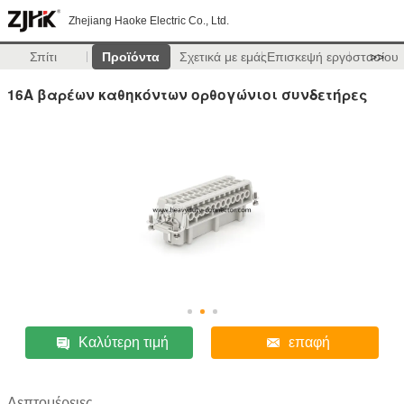
Zhejiang Haoke Electric Co., Ltd.
Σπίτι
Προϊόντα
Σχετικά με εμάς
Επισκεψή εργοστασίου
>>
16A βαρέων καθηκόντων ορθογώνιοι συνδετήρες
Καλύτερη τιμή
επαφή
Λεπτομέρειες