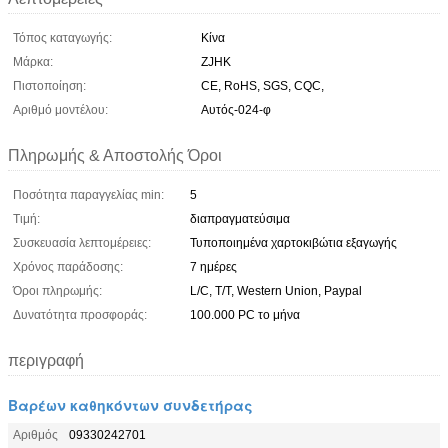
Τόπος καταγωγής:
Κίνα
Μάρκα:
ZJHK
Πιστοποίηση:
CE, RoHS, SGS, CQC,
Αριθμό μοντέλου:
Αυτός-024-φ
Πληρωμής & Αποστολής Όροι
Ποσότητα παραγγελίας min:
5
Τιμή:
διαπραγματεύσιμα
Συσκευασία λεπτομέρειες:
Τυποποιημένα χαρτοκιβώτια εξαγωγής
Χρόνος παράδοσης:
7 ημέρες
Όροι πληρωμής:
L/C, T/T, Western Union, Paypal
Δυνατότητα προσφοράς:
100.000 PC το μήνα
περιγραφή
Βαρέων καθηκόντων συνδετήρας
Αριθμός
09330242701