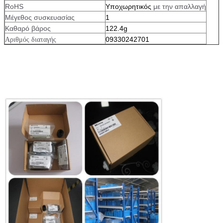
RoHS
Υποχωρητικός
με την απαλλαγή
Μέγεθος συσκευασίας
1
Καθαρό βάρος
122.4g
09330242701
Αριθμός διαταγής