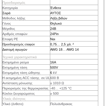
Προσδιορισμός
Κατηγορία
Ένθετα
Σειρά
ΑΥΤΟΣ
Μέθοδος λήξης
Λήξη βιδών
Γένος
Θηλυκό
Μέγεθος
24B
Αριθμός επαφών
24Pin
Επαφή PE
Ναι
0,75… 2,5 χιλ. ²
Προσδιορισμός επαφών
Διατομή αγωγών
AWG 18… AWG 14
Τεχνικά χαρακτηριστικά
Εκτιμημένο ρεύμα
16A
Εκτιμημένη τάση
500V
Εκτιμημένη τάση ώθησης
6
kV
Η εκτιμημένη ACC τάσης. σε UL
600 Β
Αντίσταση μόνωσης
≥ 1010 Ω
Περιορισμός της θερμοκρασίας
-40… +125 °C
Κύκλοι ζευγαρώματος
≥ 500
Υλικές ιδιότητες
Υλικό (ένθετο)
Πολυάνθρακας