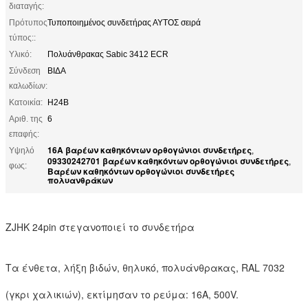
διαταγής:
Πρότυπος
Τυποποιημένος συνδετήρας ΑΥΤΟΣ σειρά
τύπος::
Υλικό:
Πολυάνθρακας Sabic 3412 ECR
Σύνδεση
ΒΙΔΑ
καλωδίων:
Κατοικία:
H24B
Αριθ. της
6
επαφής:
16A βαρέων καθηκόντων ορθογώνιοι συνδετήρες
Υψηλό
,
09330242701 βαρέων καθηκόντων ορθογώνιοι συνδετήρες
,
φως:
Βαρέων καθηκόντων ορθογώνιοι συνδετήρες
πολυανθράκων
ZJHK 24pin στεγανοποιεί το συνδετήρα
Τα ένθετα, λήξη βιδών, θηλυκό, πολυάνθρακας, RAL 7032
(γκρι χαλικιών), εκτίμησαν το ρεύμα: 16A, 500V.