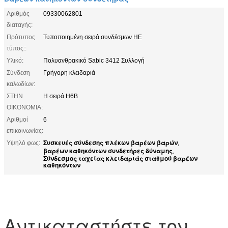
Αριθμός
09330062801
διαταγής:
Πρότυπος
Τυποποιημένη σειρά συνδέσμων HE
τύπος::
Υλικό:
Πολυανθρακικό Sabic 3412 Συλλογή
Σύνδεση
Γρήγορη κλειδαριά
καλωδίων:
ΣΤΗΝ
Η σειρά H6B
ΟΙΚΟΝΟΜΙΑ:
Αριθμοί
6
επικοινωνίας:
Συσκευές σύνδεσης πλέκων βαρέων βαρών
Υψηλό φως:
,
βαρέων καθηκόντων συνδετήρες δύναμης
,
Σύνδεσμος ταχείας κλειδαριάς σταθμού βαρέων
καθηκόντων
Αντικαταστήστε τον