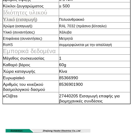
Κύκλοι ζευγαρώματος
≥ 500
Ιδιότητες υλικού
Υλικό (εισαγωγή)
Πολυανθρακικό
Χρώμα (εισαγωγή)
RAL 7032 (πράσινο βότσαλο)
Υλικό (συναντήσεις)
Χάλυβα
Επιφάνεια (συναντήσεις)
Μετρητά
RoHS
συμμορφώνεται με την απαλλαγή
Εμπορικά δεδομένα
Μέγεθος συσκευασίας
1
Καθαρό βάρος
60g
Χώρα καταγωγής
Κίνα
Ευρωpiαϊκό
85366990
Αριθμός του κινεζικού
8536901900
δασμολογικού δασμού
eCl@ss
27440205 Εισαγωγή επαφής για
βιομηχανικές συνδέσεις