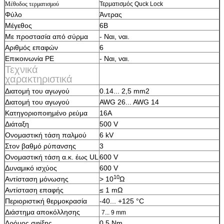
Μέθοδος τερματισμού
Τερματισμός Quck Lock
Φύλο
Άντρας
Μέγεθος
6Β
Με προστασία από σύρμα
- Ναι, ναι.
Αριθμός επαφών
6
Επικοινωνία PE
- Ναι, ναι.
Τεχνικά
χαρακτηριστικά
Διατομή του αγωγού
0.14... 2,5 mm2
Διατομή του αγωγού
AWG 26... AWG 14
Κατηγοριοποιημένο ρεύμα
16Α
Διάταξη
500 V
Ονομαστική τάση παλμού
6 kV
Στον βαθμό ρύπανσης
3
Ονομαστική τάση α.κ. έως UL
600 V
Δυναμικό ισχύος
600 V
10
Αντίσταση μόνωσης
> 10
Ω
Αντίσταση επαφής
≤ 1 mΩ
Περιοριστική θερμοκρασία
-40... +125 °C
Διάστημα αποκόλλησης
7... 9 mm
Δρόμος σφίξης
0.5 Nm