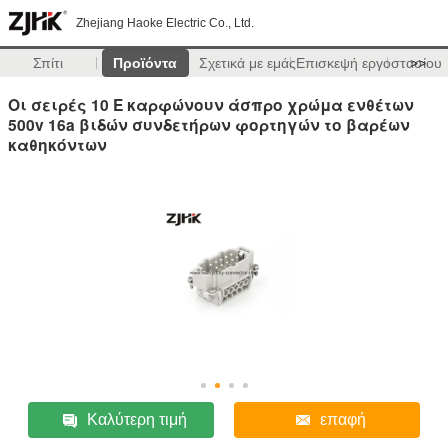
Zhejiang Haoke Electric Co., Ltd.
Σπίτι
Προϊόντα
Σχετικά με εμάς
Επισκεψή εργοστασίου
>>
Οι σειρές 10 Ε καρφώνουν άσπρο χρώμα ενθέτων
500v 16a βιδών συνδετήρων φορτηγών το βαρέων
καθηκόντων
Καλύτερη τιμή
επαφή