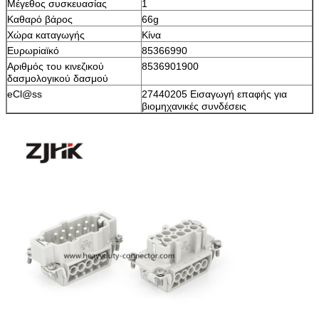
Μέγεθος συσκευασίας
1
Καθαρό βάρος
66g
Χώρα καταγωγής
Κίνα
Ευρωpiαϊκό
85366990
Αριθμός του κινεζικού
8536901900
δασμολογικού δασμού
eCl@ss
27440205 Εισαγωγή επαφής για
βιομηχανικές συνδέσεις