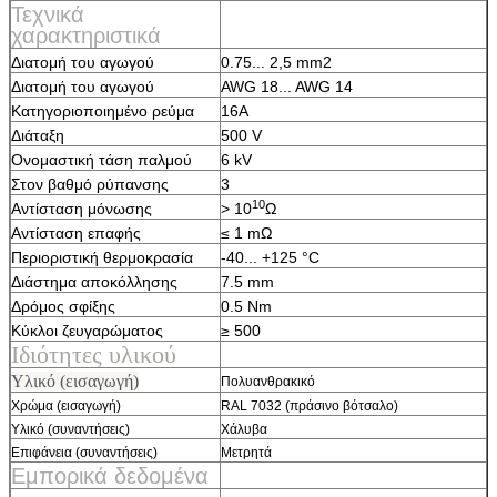
Τεχνικά
χαρακτηριστικά
Διατομή του αγωγού
0.75... 2,5 mm2
Διατομή του αγωγού
AWG 18... AWG 14
Κατηγοριοποιημένο ρεύμα
16Α
Διάταξη
500 V
Ονομαστική τάση παλμού
6 kV
Στον βαθμό ρύπανσης
3
10
Αντίσταση μόνωσης
> 10
Ω
Αντίσταση επαφής
≤ 1 mΩ
Περιοριστική θερμοκρασία
-40... +125 °C
Διάστημα αποκόλλησης
7.5 mm
Δρόμος σφίξης
0.5 Nm
Κύκλοι ζευγαρώματος
≥ 500
Ιδιότητες υλικού
Υλικό (εισαγωγή)
Πολυανθρακικό
Χρώμα (εισαγωγή)
RAL 7032 (πράσινο βότσαλο)
Υλικό (συναντήσεις)
Χάλυβα
Επιφάνεια (συναντήσεις)
Μετρητά
Εμπορικά δεδομένα