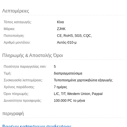
Λεπτομέρειες
Τόπος καταγωγής:
Κίνα
Μάρκα:
ZJHK
Πιστοποίηση:
CE, RoHS, SGS, CQC,
Αριθμό μοντέλου:
Αυτός-010-μ
Πληρωμής & Αποστολής Όροι
Ποσότητα παραγγελίας min:
5
Τιμή:
διαπραγματεύσιμα
Συσκευασία λεπτομέρειες:
Τυποποιημένα χαρτοκιβώτια εξαγωγής
Χρόνος παράδοσης:
7 ημέρες
Όροι πληρωμής:
L/C, T/T, Western Union, Paypal
Δυνατότητα προσφοράς:
100.000 PC το μήνα
περιγραφή
Βαρέων καθηκόντων συνδετήρας