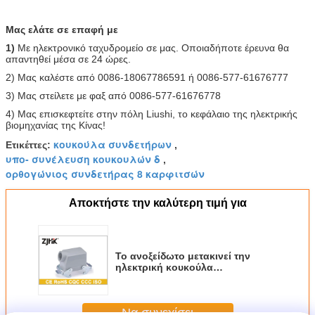
Μας ελάτε σε επαφή με
1)
Με ηλεκτρονικό ταχυδρομείο σε μας. Οποιαδήποτε έρευνα θα
απαντηθεί μέσα σε 24 ώρες.
2) Μας καλέστε από 0086-18067786591 ή 0086-577-61676777
3) Μας στείλετε με φαξ από 0086-577-61676778
4) Μας επισκεφτείτε στην πόλη Liushi, το κεφάλαιο της ηλεκτρικής
βιομηχανίας της Κίνας!
κουκούλα συνδετήρων
Ετικέττες:
,
υπο- συνέλευση κουκουλών δ
,
ορθογώνιος συνδετήρας 8 καρφιτσών
Αποκτήστε την καλύτερη τιμή για
Το ανοξείδωτο μετακινεί την
ηλεκτρική κουκούλα
συνδετήρων, ορθογώνια
κουκούλα συνδετήρων 500V με
μοχλό 10A
Να συνεχίσει