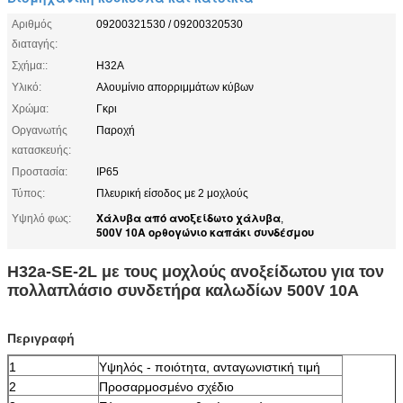
Αριθμός
09200321530 / 09200320530
διαταγής:
Σχήμα::
H32A
Υλικό:
Αλουμίνιο απορριμμάτων κύβων
Χρώμα:
Γκρι
Οργανωτής
Παροχή
κατασκευής:
Προστασία:
IP65
Τύπος:
Πλευρική είσοδος με 2 μοχλούς
Χάλυβα από ανοξείδωτο χάλυβα
Υψηλό φως:
,
500V 10A ορθογώνιο καπάκι συνδέσμου
H32a-SE-2L με τους μοχλούς ανοξείδωτου για τον
πολλαπλάσιο συνδετήρα καλωδίων 500V 10A
Περιγραφή
1
Υψηλός - ποιότητα, ανταγωνιστική τιμή
2
Προσαρμοσμένο σχέδιο