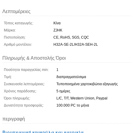
Λεπτομέρειες
Τόπος καταγωγής:
Κίνα
Μάρκα:
ZJHK
Πιστοποίηση:
CE, RoHS, SGS, CQC
Αριθμό μοντέλου:
H32A-SE-2L/H32A-SEH-2L
Πληρωμής & Αποστολής Όροι
Ποσότητα παραγγελίας min:
1
Τιμή:
διαπραγματεύσιμα
Συσκευασία λεπτομέρειες:
Τυποποιημένα χαρτοκιβώτια εξαγωγής
Χρόνος παράδοσης:
5 ημέρες
Όροι πληρωμής:
L/C, T/T, Western Union, Paypal
Δυνατότητα προσφοράς:
100.000 PC το μήνα
περιγραφή
Βιομηχανική κουκούλα και κατοικία