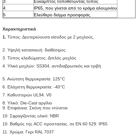
3
Εύκαμπτος τοποθετώντας τύπος
4
IP65, που γίνεται από το κράμα αλουμινίου
5
Ελεύθερο δείγμα προσφοράς.
Χαρακτηριστικά
1.
Τύπος: Δευτερεύουσα είσοδος με 2 μοχλούς,
2. Υψηλή κατασκευή: διαθέσιμος
3. Τύπος κλειδώματος: Διπλός μοχλός
4. Υλικό μοχλών: SS304, αντιδιαβρωτικός και τριβή
5. Ανώτατη θερμοκρασία: 125°C
6. Ελάχιστη θερμοκρασία: -40°C
7. Καθυστερών UL94: V0
8. Υλικό: Die-Cast αργίλιο
9. Επιφάνεια: Σκόνη που ντύνεται
10. Σφραγίζοντας υλικό: NBR
10. Βαθμός της ACC προστασίας. σε EN 60 529: IP65
11. Χρώμα: Γκρι RAL 7037