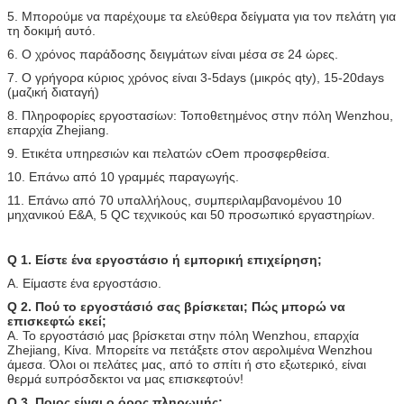
5. Μπορούμε να παρέχουμε τα ελεύθερα δείγματα για τον πελάτη για
τη δοκιμή αυτό.
6. Ο χρόνος παράδοσης δειγμάτων είναι μέσα σε 24 ώρες.
7. Ο γρήγορα κύριος χρόνος είναι 3-5days (μικρός qty), 15-20days
(μαζική διαταγή)
8. Πληροφορίες εργοστασίων: Τοποθετημένος στην πόλη Wenzhou,
επαρχία Zhejiang.
9. Ετικέτα υπηρεσιών και πελατών cOem προσφερθείσα.
10. Επάνω από 10 γραμμές παραγωγής.
11. Επάνω από 70 υπαλλήλους, συμπεριλαμβανομένου 10
μηχανικού Ε&Α, 5 QC τεχνικούς και 50 προσωπικό εργαστηρίων.
Q 1. Είστε ένα εργοστάσιο ή εμπορική επιχείρηση;
Α. Είμαστε ένα εργοστάσιο.
Q 2. Πού το εργοστάσιό σας βρίσκεται; Πώς μπορώ να
επισκεφτώ εκεί;
Α. Το εργοστάσιό μας βρίσκεται στην πόλη Wenzhou, επαρχία
Zhejiang, Κίνα. Μπορείτε να πετάξετε στον αερολιμένα Wenzhou
άμεσα. Όλοι οι πελάτες μας, από το σπίτι ή στο εξωτερικό, είναι
θερμά ευπρόσδεκτοι να μας επισκεφτούν!
Q 3. Ποιος είναι ο όρος πληρωμής;