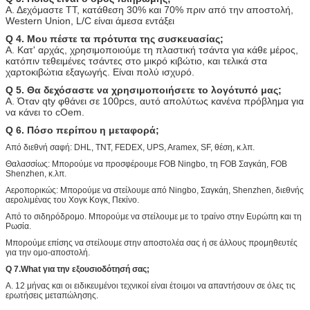
Α. Δεχόμαστε TT, κατάθεση 30% και 70% πριν από την αποστολή,
Western Union, L/C είναι άμεσα εντάξει
Q 4. Μου πέστε τα πρότυπα της συσκευασίας;
Α. Κατ' αρχάς, χρησιμοποιούμε τη πλαστική τσάντα για κάθε μέρος,
κατόπιν τεθειμένες τσάντες στο μικρό κιβώτιο, και τελικά στα
χαρτοκιβώτια εξαγωγής. Είναι πολύ ισχυρό.
Q 5. Θα δεχόσαστε να χρησιμοποιήσετε το λογότυπό μας;
Α. Όταν qty φθάνει σε 100pcs, αυτό απολύτως κανένα πρόβλημα για
να κάνει το cOem.
Q 6. Πόσο περίπου η μεταφορά;
Από διεθνή σαφή: DHL, TNT, FEDEX, UPS, Aramex, SF, θέση, κ.λπ.
Θαλασσίως: Μπορούμε να προσφέρουμε FOB Ningbo, τη FOB Σαγκάη, FOB
Shenzhen, κ.λπ.
Αεροπορικώς: Μπορούμε να στείλουμε από Ningbo, Σαγκάη, Shenzhen, διεθνής
αερολιμένας του Χογκ Κογκ, Πεκίνο.
Από το σιδηρόδρομο. Μπορούμε να στείλουμε με το τραίνο στην Ευρώπη και τη
Ρωσία.
Μπορούμε επίσης να στείλουμε στην αποστολέα σας ή σε άλλους προμηθευτές
για την ομο-αποστολή.
Q 7.What για την εξουσιοδότησή σας;
Α. 12 μήνας και οι ειδικευμένοι τεχνικοί είναι έτοιμοι να απαντήσουν σε όλες τις
ερωτήσεις μεταπώλησης.