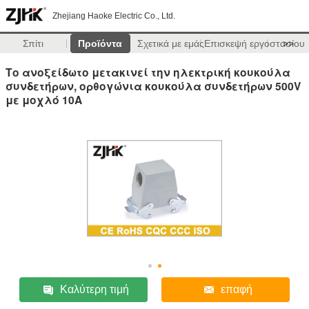
Zhejiang Haoke Electric Co., Ltd.
Σπίτι
Προϊόντα
Σχετικά με εμάς
Επισκεψή εργοστασίου
>>
Το ανοξείδωτο μετακινεί την ηλεκτρική κουκούλα
συνδετήρων, ορθογώνια κουκούλα συνδετήρων 500V
με μοχλό 10A
Καλύτερη τιμή
επαφή