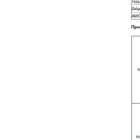
Τερ
Διά
AW
Προ