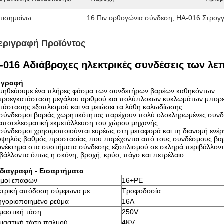
πισημαίνω:
16 Πιν ορθογώνια σύνδεση
, 
HA-016 Στρογγ
εριγραφή Προϊόντος
-016 Αδιάβροχες ηλεκτρικές συνδέσεις των 
ιγραφή
μηθεύουμε ένα πλήρες φάσμα των συνδετήρων βαρέων καθηκόντων.
προεγκατάσταση μεγάλου αριθμού και πολύπλοκων κυκλωμάτων μπορεί 
τάστασης εξοπλισμού και να μειώσει τα λάθη καλωδίωσης.
σύνδεσμοι βαριάς χωρητικότητας παρέχουν πολύ ολοκληρωμένες συνδέ
αποτελεσματική εκμετάλλευση του χώρου μηχανής.
σύνδεσμοι χρησιμοποιούνται ευρέως στη μεταφορά και τη διανομή ενέρ
υψηλός βαθμός προστασίας που παρέχονται από τους συνδέσμους βαρι
ονέκτημα στα συστήματα σύνδεσης εξοπλισμού σε σκληρά περιβάλλοντ
βάλλοντα όπως η σκόνη, βροχή, κρύο, πάγο και πετρέλαιο.
διαγραφή - Εισαρτήματα
θμοί επαφών
16+PE
κτρική απόδοση σύμφωνα με:
Τροφοδοσία
ηγοριοποιημένο ρεύμα
16Α
μαστική τάση
250V
μαστική τάση παλμού
4KV