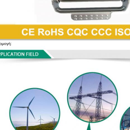
ρμογή: