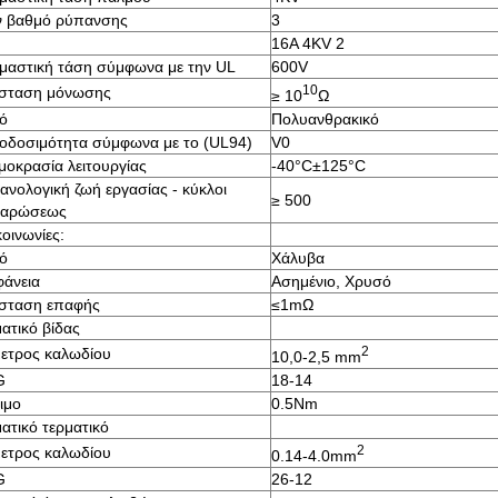
ν βαθμό ρύπανσης
3
16A 4KV 2
μαστική τάση σύμφωνα με την UL
600V
10
ίσταση μόνωσης
≥ 10
Ω
κό
Πολυανθρακικό
οδοσιμότητα σύμφωνα με το (UL94)
V0
μοκρασία λειτουργίας
-40°C±125°C
ανολογική ζωή εργασίας - κύκλοι
≥ 500
γαρώσεως
οινωνίες:
κό
Χάλυβα
φάνεια
Ασημένιο, Χρυσό
ίσταση επαφής
≤1mΩ
ατικό βίδας
2
μετρος καλωδίου
10,0-2,5 mm
G
18-14
ιμο
0.5Nm
ατικό τερματικό
2
μετρος καλωδίου
0.14-4.0mm
G
26-12