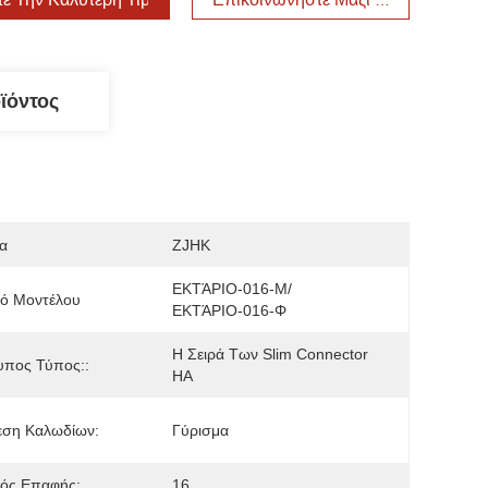
ϊόντος
α
ZJHK
ΕΚΤΆΡΙΟ-016-Μ/
μό Μοντέλου
ΕΚΤΆΡΙΟ-016-Φ
Η Σειρά Των Slim Connector 
υπος Τύπος::
HA
εση Καλωδίων:
Γύρισμα
μός Επαφής:
16