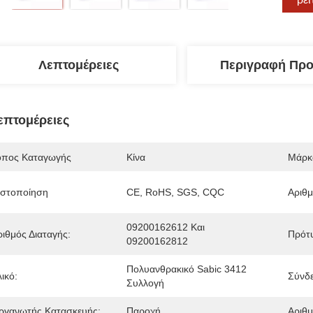
Λεπτομέρειες
Περιγραφή Προ
επτομέρειες
όπος Καταγωγής
Κίνα
Μάρκ
ιστοποίηση
CE, RoHS, SGS, CQC
Αριθ
09200162612 Και 
ριθμός Διαταγής:
Πρότ
09200162812
Πολυανθρακικό Sabic 3412 
ικό:
Σύνδ
Συλλογή
ργανωτής Κατασκευής:
Παροχή
Αριθ