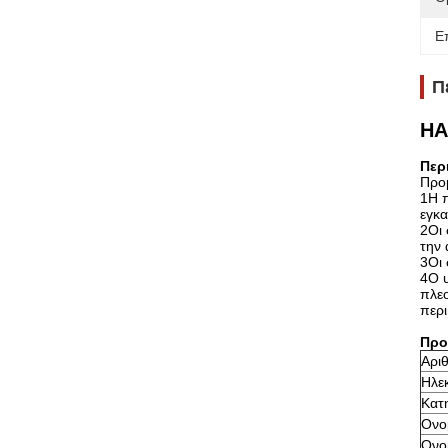
Ε
Π
HA
Περ
Προ
1Η 
εγκα
2Οι 
την 
3Οι 
4Ο 
πλε
περι
Προ
Αρι
Ηλε
Κατ
Ονο
Ονο