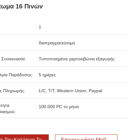
τωμα 16 Πινών
1
διαπραγματεύσιμα
 Συσκευασία:
Τυποποιημένα χαρτοκιβώτια εξαγωγής
σμία Παράδοσης:
5 ημέρες
ς Πληρωμής:
L/C, T/T, Western Union, Paypal
ότητα
100.000 PC το μήνα
ιασμού:
τε Την Καλύτερη Τιμή
Επικοινωνήστε Μαζί Μας