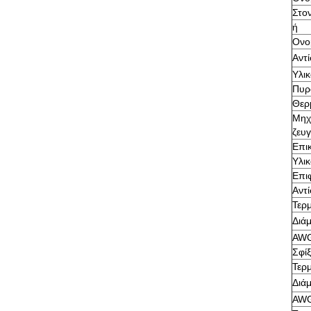
Στο
ή
Ονο
Αντ
Υλι
Πυρ
Θερ
Μηχ
ζευ
Επικ
Υλι
Επι
Αντ
Τερμ
Διά
AW
Σφίξ
Τερμ
Διά
AW