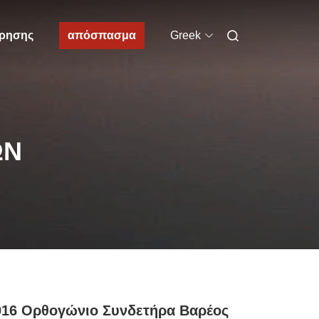
ίρησης
απόσπασμα
Greek
ΩΝ
016 Ορθογώνιο Συνδετήρα Βαρέος