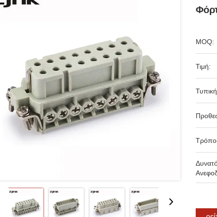
Φόρ
MOQ:
Τιμή:
Τυπική
Προθε
Τρόπο
Δυνατ
Ανεφοδ
Βρεί