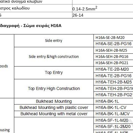
ματικό άνοιγμα κλωβών
2
μετρος καλωδίου
0.14-2.5mm
G
26-14
διαγραφή - Σώμα σειράς H16A