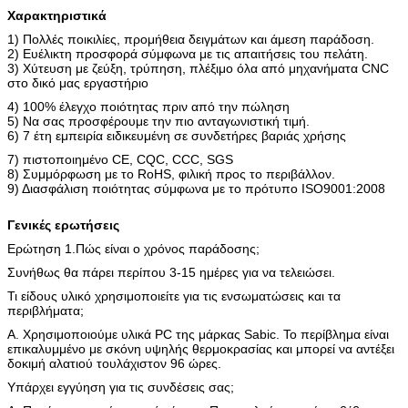
Χαρακτηριστικά
1) Πολλές ποικιλίες, προμήθεια δειγμάτων και άμεση παράδοση.
2) Ευέλικτη προσφορά σύμφωνα με τις απαιτήσεις του πελάτη.
3) Χύτευση με ζεύξη, τρύπηση, πλέξιμο όλα από μηχανήματα CNC
στο δικό μας εργαστήριο
4) 100% έλεγχο ποιότητας πριν από την πώληση
5) Να σας προσφέρουμε την πιο ανταγωνιστική τιμή.
6) 7 έτη εμπειρία ειδικευμένη σε συνδετήρες βαριάς χρήσης
7) πιστοποιημένο CE, CQC, CCC, SGS
8) Συμμόρφωση με το RoHS, φιλική προς το περιβάλλον.
9) Διασφάλιση ποιότητας σύμφωνα με το πρότυπο ISO9001:2008
Γενικές ερωτήσεις
Ερώτηση 1.Πώς είναι ο χρόνος παράδοσης;
Συνήθως θα πάρει περίπου 3-15 ημέρες για να τελειώσει.
Τι είδους υλικό χρησιμοποιείτε για τις ενσωματώσεις και τα
περιβλήματα;
Α. Χρησιμοποιούμε υλικά PC της μάρκας Sabic. Το περίβλημα είναι
επικαλυμμένο με σκόνη υψηλής θερμοκρασίας και μπορεί να αντέξει
δοκιμή αλατιού τουλάχιστον 96 ώρες.
Υπάρχει εγγύηση για τις συνδέσεις σας;