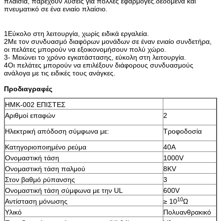
πλαίσια, παρέχουν λύσεις για πολλές εφαρμογές.δεδομένα και
πνευματικό σε ένα ενιαίο πλαίσιο.
1Εύκολο στη λειτουργία, χωρίς ειδικά εργαλεία.
2Με τον συνδυασμό διαφόρων μονάδων σε έναν ενιαίο συνδετήρα,
οι πελάτες μπορούν να εξοικονομήσουν πολύ χώρο.
3- Μειώνει το χρόνο εγκατάστασης, εύκολη στη λειτουργία.
4Οι πελάτες μπορούν να επιλέξουν διάφορους συνδυασμούς
ανάλογα με τις ειδικές τους ανάγκες.
Προδιαγραφές
HMK-002 ΕΠΙΣΤΕΣ
Αριθμοί επαφών
2
Ηλεκτρική απόδοση σύμφωνα με:
Τροφοδοσία
Κατηγοριοποιημένο ρεύμα
40Α
Ονομαστική τάση
1000V
Ονομαστική τάση παλμού
8KV
Στον βαθμό ρύπανσης
3
Ονομαστική τάση σύμφωνα με την UL
600V
10
Αντίσταση μόνωσης
≥ 10
Ω
Υλικό
Πολυανθρακικό