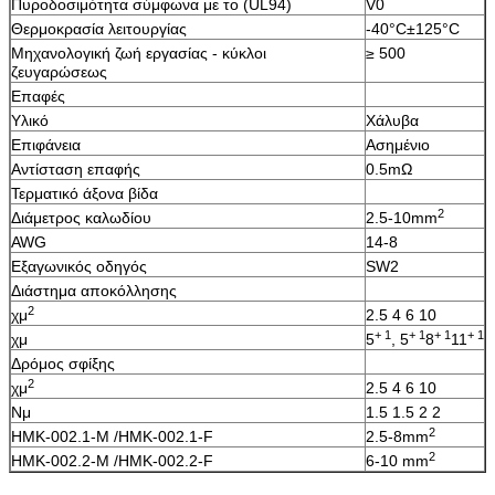
Πυροδοσιμότητα σύμφωνα με το (UL94)
V0
Θερμοκρασία λειτουργίας
-40°C±125°C
Μηχανολογική ζωή εργασίας - κύκλοι
≥ 500
ζευγαρώσεως
Επαφές
Υλικό
Χάλυβα
Επιφάνεια
Ασημένιο
Αντίσταση επαφής
0.5mΩ
Τερματικό άξονα βίδα
2
Διάμετρος καλωδίου
2.5-10mm
AWG
14-8
Εξαγωνικός οδηγός
SW2
Διάστημα αποκόλλησης
2
χμ
2.5 4 6 10
+ 1
+ 1
+ 1
+ 1
χμ
5
, 5
8
11
Δρόμος σφίξης
2
χμ
2.5 4 6 10
Νμ
1.5 1.5 2 2
2
HMK-002.1-M /HMK-002.1-F
2.5-8mm
2
HMK-002.2-M /HMK-002.2-F
6-10 mm