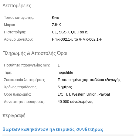
Λεπτομέρειες
Τόπος καταγωγής:
Κίνα
Μάρκα:
ZJHK
Πιστοποίηση:
CE, SGS, CQC, RoHS
Αριθμό μοντέλου:
Hmk-002,1-μ το /HMK-002.1-F
Πληρωμής & Αποστολής Όροι
Ποσότητα παραγγελίας min:
1
Τιμή:
negotible
Συσκευασία λεπτομέρειες:
Τυποποιημένα χαρτοκιβώτια εξαγωγής
Χρόνος παράδοσης:
5 ημέρες
Όροι πληρωμής:
L/C, T/T, Western Union, Paypal
Δυνατότητα προσφοράς:
40.000 σύνολο/μήνας
περιγραφή
Βαρέων καθηκόντων ηλεκτρικός συνδετήρας