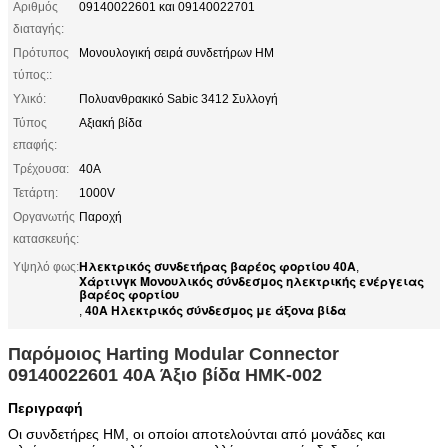
Αριθμός
09140022601 και 09140022701
διαταγής:
Πρότυπος
Μονουλογική σειρά συνδετήρων HM
τύπος::
Υλικό:
Πολυανθρακικό Sabic 3412 Συλλογή
Τύπος
Αξιακή βίδα
επαφής:
Τρέχουσα:
40Α
Τετάρτη:
1000V
Οργανωτής
Παροχή
κατασκευής:
Ηλεκτρικός συνδετήρας βαρέος φορτίου 40A
Υψηλό φως:
,
Χάρτινγκ Μονουλικός σύνδεσμος ηλεκτρικής ενέργειας
βαρέος φορτίου
40A Ηλεκτρικός σύνδεσμος με άξονα βίδα
,
Παρόμοιος Harting Modular Connector
09140022601 40A Άξιο βίδα HMK-002
Περιγραφή
Οι συνδετήρες HM, οι οποίοι αποτελούνται από μονάδες και